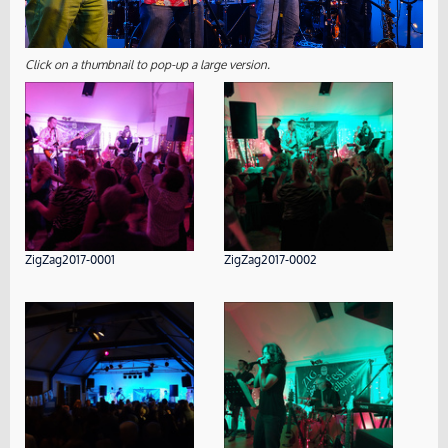
Click on a thumbnail to pop-up a large version.
ZigZag2017-0001
ZigZag2017-0002